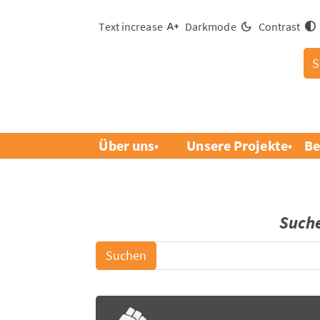
Text increase
Darkmode
Contrast
S
Über uns
Unsere Projekte
Be
Such