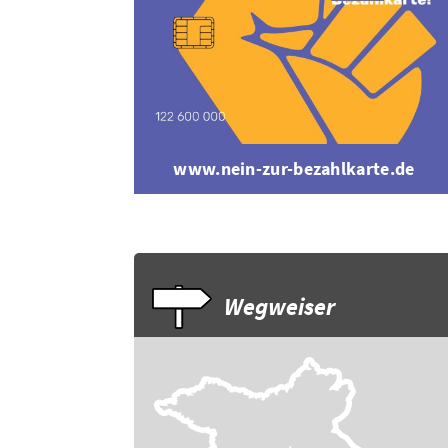
www.nein-zur-bezahlkarte.de
Wegweiser