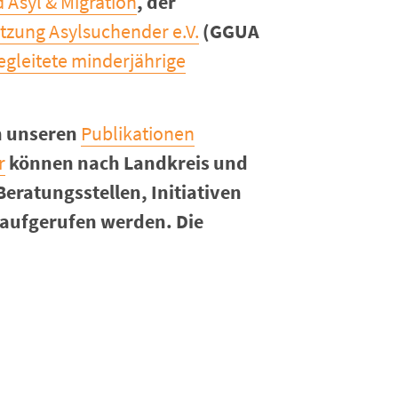
 Asyl & Migration
, der
tzung Asylsuchender e.V.
(GGUA
leitete minderjährige
in unseren
Publikationen
r
können nach Landkreis und
ratungsstellen, Initiativen
 aufgerufen werden. Die