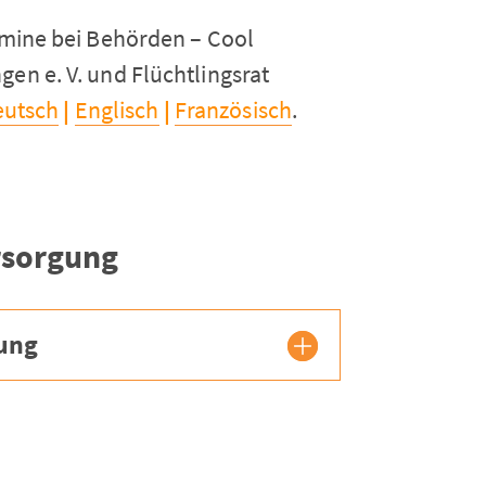
rmine bei Behörden – Cool
en e. V. und Flüchtlingsrat
eutsch
|
Englisch
|
Französisch
.
rsorgung
gung