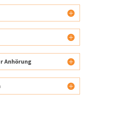
ur Anhörung
n