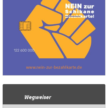
www.nein-zur-bezahlkarte.de
Wegweiser