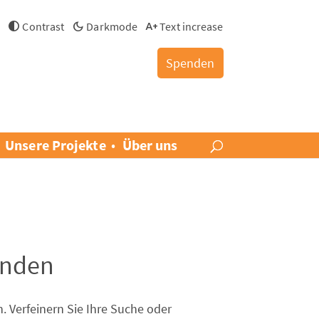
h
Contrast
Darkmode
Text increase
Spenden
Unsere Projekte
Über uns
unden
. Verfeinern Sie Ihre Suche oder