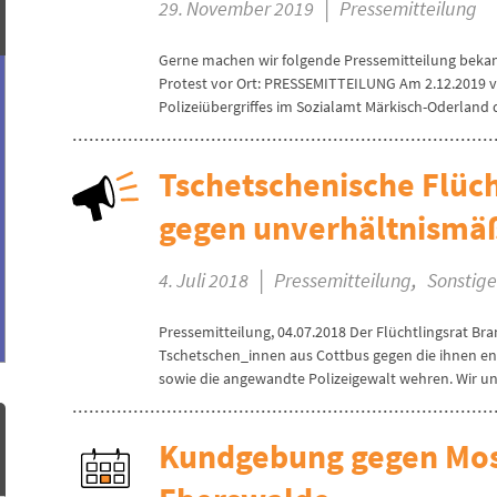
|
29. November 2019
Pressemitteilung
​Gerne machen wir folgende Pressemitteilung bekan
Protest vor Ort: PRESSEMITTEILUNG Am 2.12.2019 vo
Polizeiübergriffes im Sozialamt Märkisch-Oderland 
Tschetschenische Flüch
gegen unverhältnismäß
|
,
4. Juli 2018
Pressemitteilung
Sonstige
Pressemitteilung, 04.07.2018 Der Flüchtlingsrat Bra
Tschetschen_innen aus Cottbus gegen die ihnen e
sowie die angewandte Polizeigewalt wehren. Wir unt
Kundgebung gegen Mos