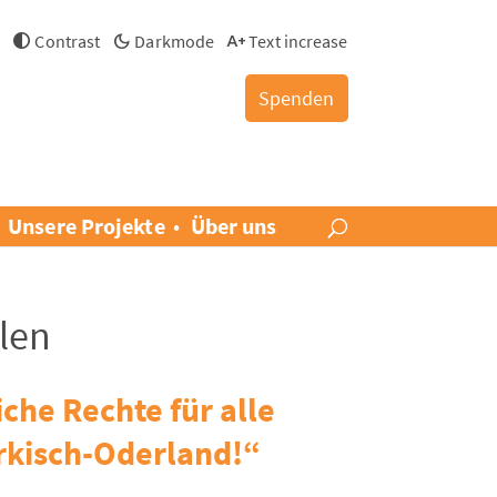
h
Contrast
Darkmode
Text increase
Spenden
Unsere Projekte
Über uns
len
che Rechte für alle
rkisch-Oderland!“