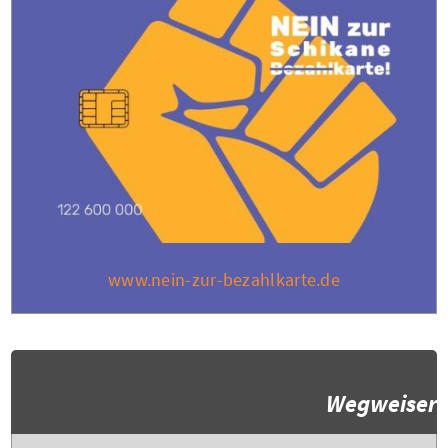
www.nein-zur-bezahlkarte.de
Wegweiser