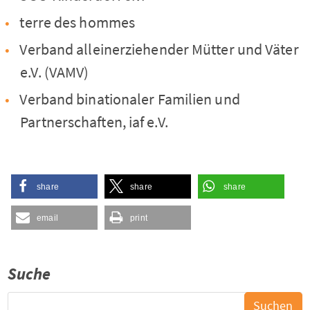
terre des hommes
Verband alleinerziehender Mütter und Väter
e.V. (VAMV)
Verband binationaler Familien und
Partnerschaften, iaf e.V.
share
share
share
email
print
Suche