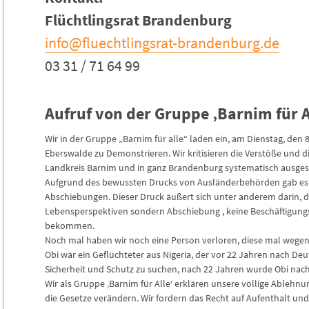
Flüchtlingsrat Brandenburg
info@fluechtlingsrat-brandenburg.de
03 31 / 71 64 99
Aufruf von der Gruppe ‚Barnim für A
Wir in der Gruppe „Barnim für alle“ laden ein, am Dienstag, den 
Eberswalde zu Demonstrieren. Wir kritisieren die Verstöße und 
Landkreis Barnim und in ganz Brandenburg systematisch ausgese
Aufgrund des bewussten Drucks von Ausländerbehörden gab es i
Abschiebungen. Dieser Druck äußert sich unter anderem darin, da
Lebensperspektiven sondern Abschiebung , keine Beschäftigung
bekommen.
Noch mal haben wir noch eine Person verloren, diese mal wege
Obi war ein Geflüchteter aus Nigeria, der vor 22 Jahren nach 
Sicherheit und Schutz zu suchen, nach 22 Jahren wurde Obi nac
Wir als Gruppe ‚Barnim für Alle‘ erklären unsere völlige Ablehnu
die Gesetze verändern. Wir fordern das Recht auf Aufenthalt u