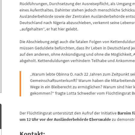
Rückführungen, Durchsetzung der Ausreisepflicht, als Umgang mi
eines Aufenthaltes. Dahinter stehen jedoch menschliche Schicksa
Ausländerbehörde sowie der Zentralen Ausländerbehörde entsch
Deutschland nach Nigeria abzuschieben, verkennt seine Lebensrea
„aufgehalten“, er hat hier gelebt.
Die Abschiebung zeigt auch die fatalen Folgen von Kettenduld
müssen Geduldete befürchten, dass ihr Leben in Deutschland j
auf den anderen, ohne Ankündigung und ohne die Möglichkeit, A
abgeholt. Kettenduldungen verhindern Teilhabe und Ankomme
„Warum lebte Obinna O. nach 22 Jahren zum Zeitpunkt sei
Gemeinschaftsunterkunft? Warum haben die Mitarbeitende
Wege in ein Bleiberecht zu ermöglichen? Warum sind hier 
gekommen?“ fragte Lotta Schwedler vom Flüchtlingsrat B
Der Flüchtlingsrat unterstützt den Aufruf der Initiative
Barnim fü
um 12 Uhr vor der Ausländerbehörde Eberswalde
zu demonstri
Kontakt: