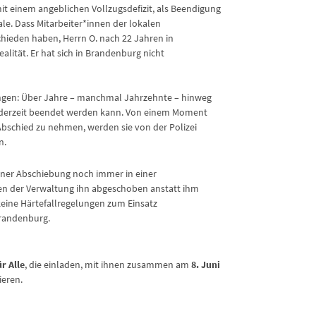
t einem angeblichen Vollzugsdefizit, als Beendigung
le. Dass Mitarbeiter*innen der lokalen
ieden haben, Herrn O. nach 22 Jahren in
lität. Er hat sich in Brandenburg nicht
ungen: Über Jahre – manchmal Jahrzehnte – hinweg
ederzeit beendet werden kann. Von einem Moment
bschied zu nehmen, werden sie von der Polizei
n.
ner Abschiebung noch immer in einer
n der Verwaltung ihn abgeschoben anstatt ihm
keine Härtefallregelungen zum Einsatz
randenburg.
r Alle
, die einladen, mit ihnen zusammen am
8. Juni
eren.