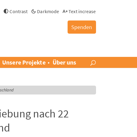
h
Contrast
Darkmode
Text increase
Spenden
Unsere Projekte
Über uns
tschland
iebung nach 22
and