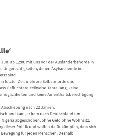
lle‘
8 Juni ab 12:00 mit uns vor der Ausländerbehörde in
die Ungerechtigkeiten, denen Asylsuchende im
tzt sind.
n letzter Zeit mehrere Selbstmorde und
ss Geflüchtete, teilweise Jahre lang, keine
smöglichkeiten und keine Aufenthaltsberechtigung
n Abschiebung nach 22 Jahren.
Deutschland kam, er kam nach Deutschland um
h Nigeria abgeschoben, ohne Geld ohne Wohnsitz.
ng dieser Politik und wollen dafür kämpfen, dass sich
nd Bewegung für jeden Menschen. Deshalb