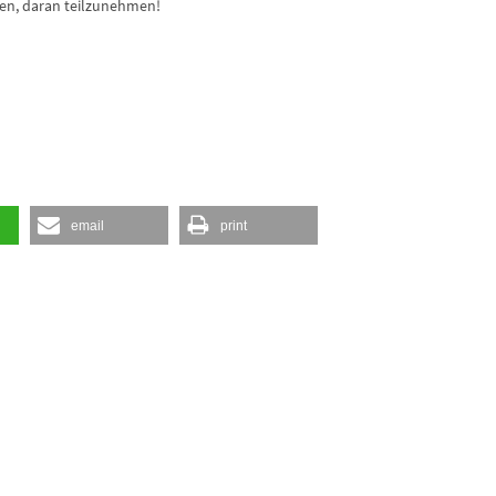
den, daran teilzunehmen!
email
print