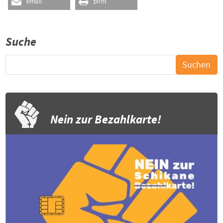
email
print
Suche
Nein zur Bezahlkarte!