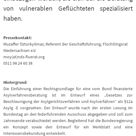
von vulnerablen Geflüchteten spezialisiert
haben.
Pressekontakt:
Muzaffer Öztürkyilmaz, Referent der Geschäftsführung, Flüchtlingsrat
Niedersachsen e.V.
moy(at)nds-fluerat.org
0511 98 24 60 38
Hintergrund
:
Die Einführung einer Rechtsgrundlage für eine vom Bund finanzierte
Asylverfahrensberatung ist im Entwurf eines „Gesetzes zur
Beschleunigung der Asylgerichtsverfahren und Asylverfahren“ als §12a
Asylg -E vorgesehen. Der Entwurf wurde nach der ersten Lesung im
Bundestag an den federführenden Ausschuss abgegeben und soll zum
Jahresende verabschiedet werden. Begleitend hat die Bundesregierung
ein Konzept sowie den Entwurf für ein Merkblatt und eine
Interessensbekundung entwickelt.