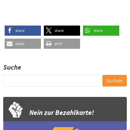
share
share
share
email
print
Suche
Nein zur Bezahlkarte!