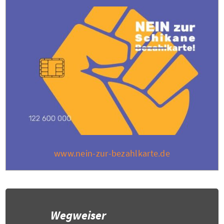
www.nein-zur-bezahlkarte.de
Wegweiser