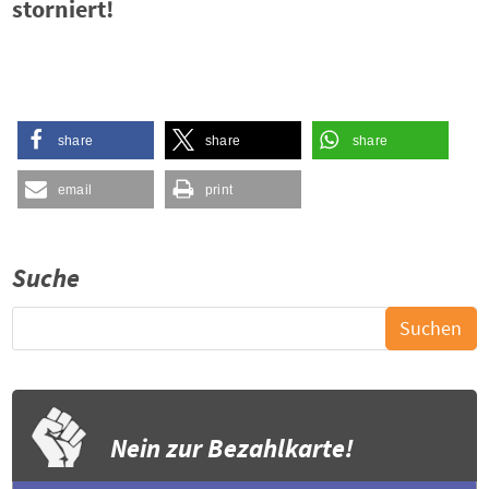
storniert!
share
share
share
email
print
Suche
Nein zur Bezahlkarte!