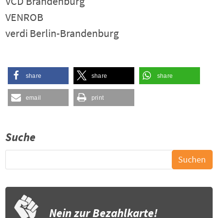
VCD Brandenburg
VENROB
verdi Berlin-Brandenburg
share
share
share
email
print
Suche
Nein zur Bezahlkarte!