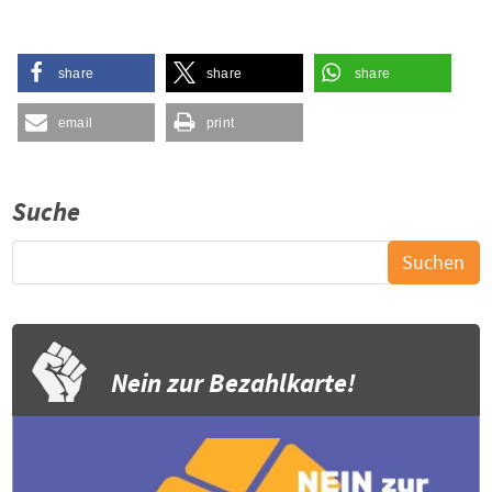
share
share
share
email
print
Suche
Nein zur Bezahlkarte!