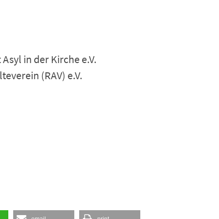
yl in der Kirche e.V.
everein (RAV) e.V.
email
print