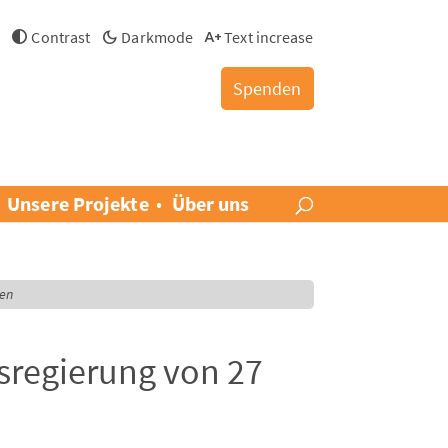
h
Contrast
Darkmode
Text increase
Spenden
Unsere Projekte
Über uns
nen
sregierung von 27