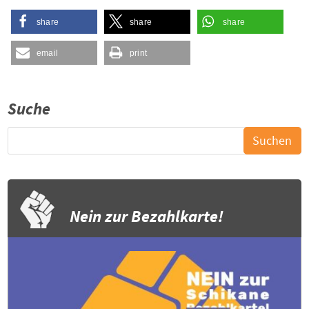
share
share
share
email
print
Suche
Nein zur Bezahlkarte!