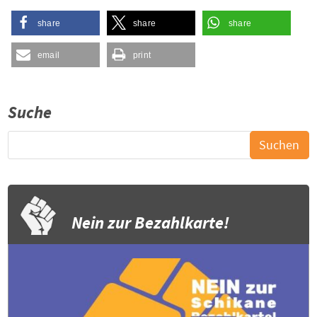
share
share
share
email
print
Suche
Nein zur Bezahlkarte!