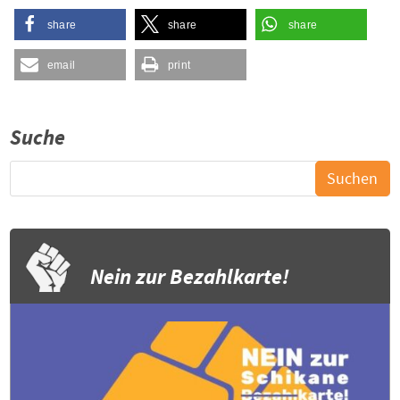
share
share
share
email
print
Suche
Nein zur Bezahlkarte!