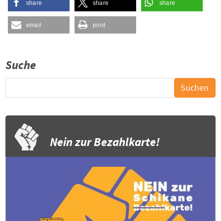
share
share
share
email
print
Suche
Nein zur Bezahlkarte!