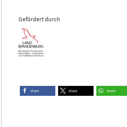
Gefördert durch
share
share
share