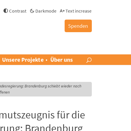
h
Contrast
Darkmode
Text increase
Spenden
Unsere Projekte
Über uns
andesregierung: Brandenburg schiebt wieder nach
ffenen
mutszeugnis für die
erung: Brandenburg