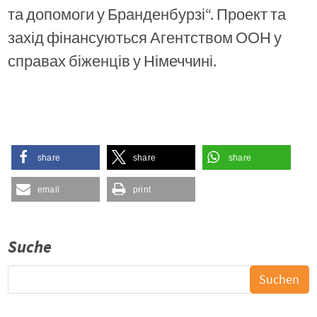
та допомоги у Бранденбурзі“. Проект та
захід фінансуються Агентством ООН у
справах біженців у Німеччині.
share
share
share
email
print
Suche