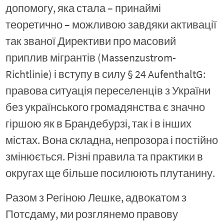
допомогу, яка стала – принаймі
теоретично – можливою завдяки активації
так званої Директиви про масовий
приплив мігрантів (Massenzustrom-
Richtlinie) і вступу в силу § 24 AufenthaltG:
правова ситуація переселенців з України
без українського громадянства є значно
гіршою як в Брандебурзі, так і в інших
містах. Вона складна, непрозора і постійно
змінюється. Різні правила та практики в
округах ще більше посилюють плутанину.
Разом з Регіною Лешке, адвокатом з
Потсдаму, ми розглянемо правову