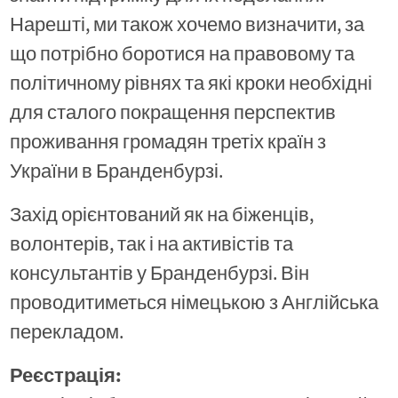
Нарешті, ми також хочемо визначити, за
що потрібно боротися на правовому та
політичному рівнях та які кроки необхідні
для сталого покращення перспектив
проживання громадян третіх країн з
України в Бранденбурзі.
Захід орієнтований як на біженців,
волонтерів, так і на активістів та
консультантів у Бранденбурзі. Він
проводитиметься німецькою з Англійська
перекладом.
Реєстрація: