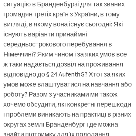
ситуацію в Бранденбурзі для так званих
громадян третіх країн з України, в тому
вигляді, в якому вона існує сьогодні: Які
існують варіанти принаймні
середньострокового перебування в
Німеччині? Яким чином і за яких умов все
ж таки надається дозвіл на проживання
відповідно до § 24 AufenthG? Хто і за яких
умов може влаштуватися на навчання або
роботу? Разом з учасниками ми також
хочемо обсудити, які конкретні перешкоди
і проблеми виникають на практиці в різних
округах землі Бранденбург і де можна
знайти підтримку для їх подолання.