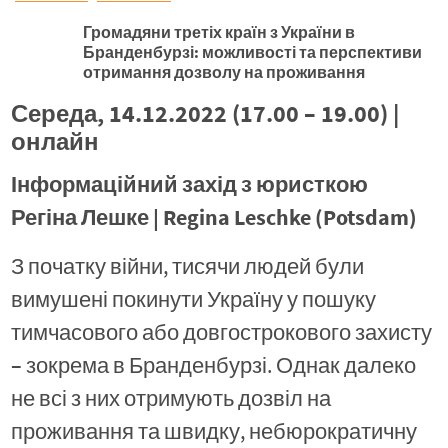
Громадяни третіх країн з України в
Бранденбурзі: можливості та перспективи
отримання дозволу на проживання
Середа, 14.12.2022 (17.00 – 19.00) |
онлайн
Інформаційний захід з юристкою
Регіна Лешке | Regina Leschke (Potsdam)
З початку війни, тисячи людей були
вимушені покинути Україну у пошуку
тимчасового або довгострокового захисту
– зокрема в Бранденбурзі. Однак далеко
не всі з них отримують дозвіл на
проживання та швидку, небюрократичну