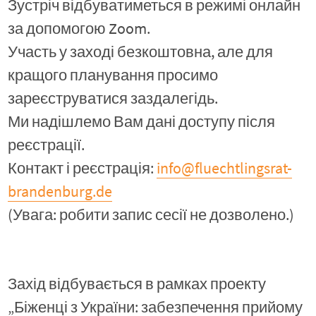
Зустріч відбуватиметься в режимі онлайн
за допомогою Zoom.
Участь у заході безкоштовна, але для
кращого планування просимо
зареєструватися заздалегідь.
Ми надішлемо Вам дані доступу після
реєстрації.
Контакт і реєстрація:
info@fluechtlingsrat-
brandenburg.de
(Увага: робити запис сесії не дозволено.)
Захід відбувається в рамках проекту
„Біженці з України: забезпечення прийому