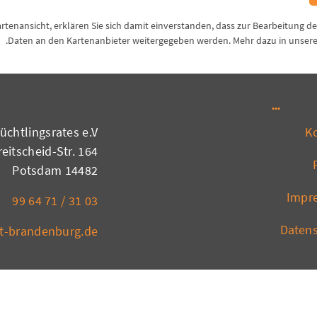
Kartenansicht, erklären Sie sich damit einverstanden, dass zur Bearbeitung d
.
Daten an den Kartenanbieter weitergegeben werden. Mehr dazu in unser
chtlingsrates e.V.
K
eitscheid-Str. 164
14482 Potsdam
Impr
03 31 / 71 64 99
Daten
at-brandenburg.de