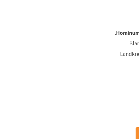
Hominum I
Bla
Landkre