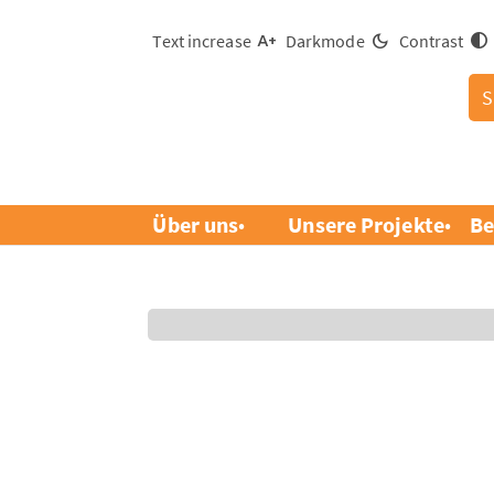
Text increase
Darkmode
Contrast
S
Über uns
Unsere Projekte
Be