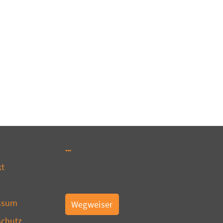
kt
ssum
Wegweiser
schutz