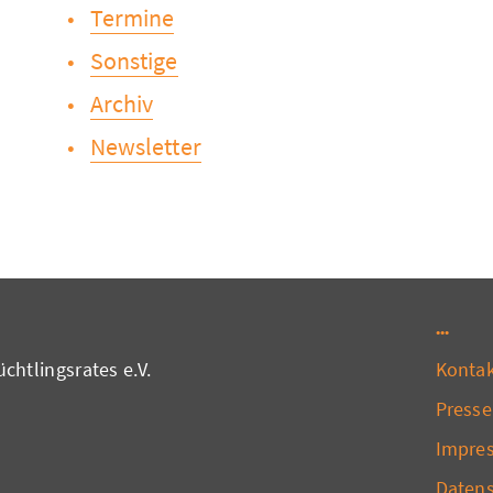
Termine
Sonstige
Archiv
Newsletter
chtlingsrates e.V.
Konta
Presse
Impre
Daten