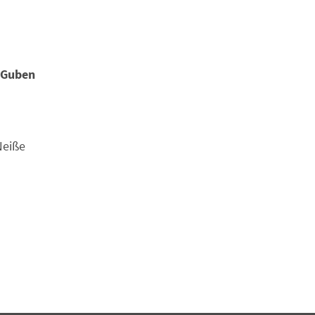
 Guben
Neiße