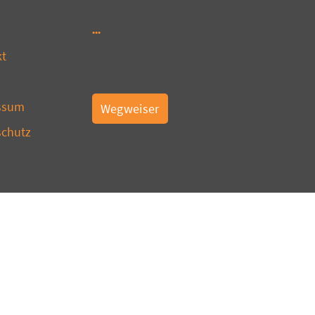
kt
ssum
Wegweiser
schutz