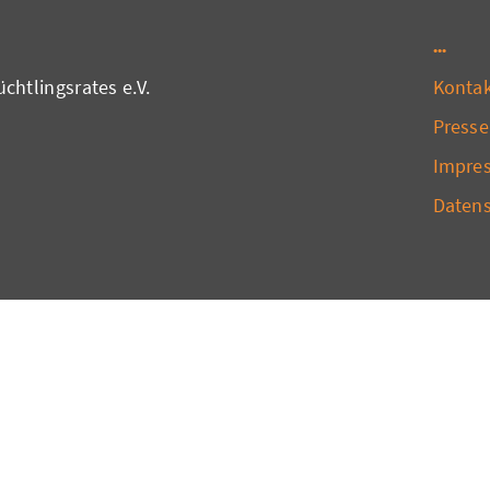
chtlingsrates e.V.
Konta
Presse
Impre
Daten