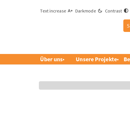
Text increase
Darkmode
Contrast
S
Über uns
Unsere Projekte
Be