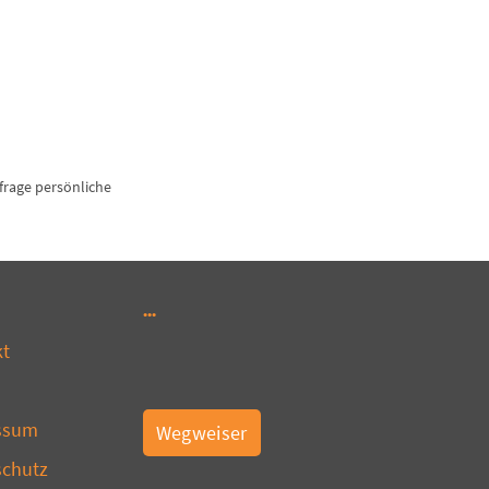
nfrage persönliche
kt
ssum
Wegweiser
schutz