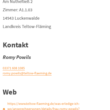
Am Nuthefließ 2
Zimmer: A1.1.03
14943
Luckenwalde
Landkreis
Teltow-Fläming
Kontakt
Romy Powils
03371 608 1085
romy.powils@teltow-flaeming.de
Web
https://www.teltow-flaeming.de/was-erledige-ich-
wo/ansprechpersonen/details/frau-romy-powils?