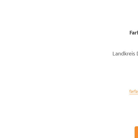
Far
Landkreis
farf