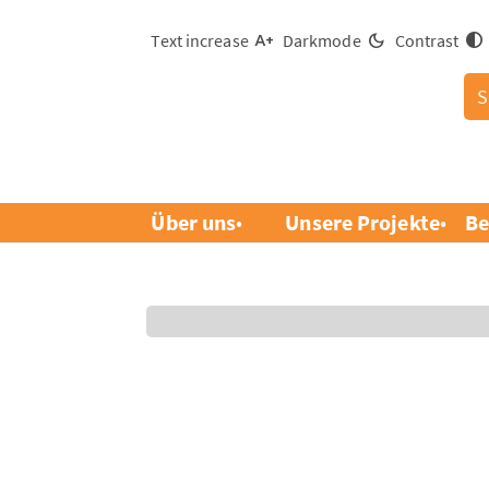
Text increase
Darkmode
Contrast
S
Über uns
Unsere Projekte
Be