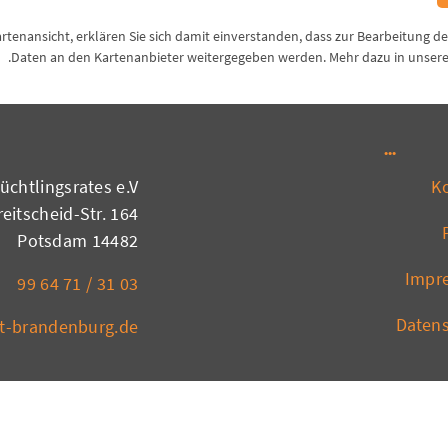
Kartenansicht, erklären Sie sich damit einverstanden, dass zur Bearbeitung d
.
Daten an den Kartenanbieter weitergegeben werden. Mehr dazu in unser
chtlingsrates e.V.
K
eitscheid-Str. 164
14482 Potsdam
Impr
03 31 / 71 64 99
Daten
at-brandenburg.de