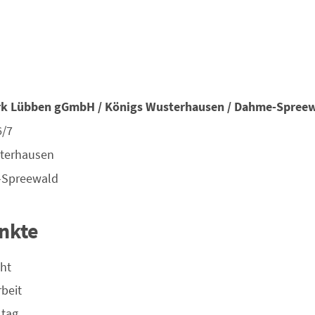
rk Lübben gGmbH / Königs Wusterhausen / Dahme-Spree
6/7
terhausen
Spreewald
nkte
ht
beit
ltag