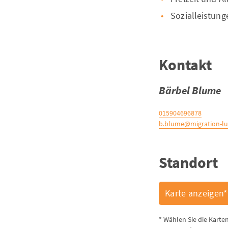
Sozialleistung
Kontakt
Bärbel Blume
015904696878
b.blume@migration-l
Standort
Karte anzeigen*
* Wählen Sie die Karte