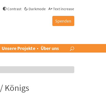
h
Contrast
Darkmode
Text increase
Spenden
Unsere Projekte
Über uns
/ Königs