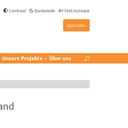
h
Contrast
Darkmode
Text increase
Spenden
Unsere Projekte
Über uns
band