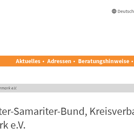
Deutsc
Aktuelles
Adressen
Beratungshinweise
rmark e.V.
ter-Samariter-Bund, Kreisver
k e.V.