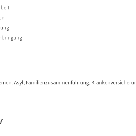
beit
en
lung
rbringung
emen: Asyl, Familienzusammenführung, Krankenversicheru
f