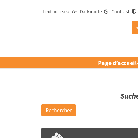
Text increase
Darkmode
Contrast
Page d’accueil
Such