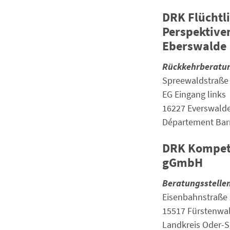
DRK Flüchtl
Perspektive
Eberswalde
Rückkehrberatu
Spreewaldstraße
EG Eingang links
16227 Everswald
Département Ba
DRK Kompete
gGmbH
Beratungsstelle
Eisenbahnstraße
15517 Fürstenwa
Landkreis Oder-S