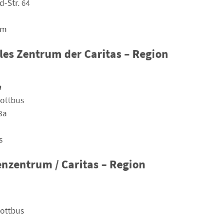
d-Str. 64
am
les Zentrum der Caritas – Region
n
Cottbus
3a
s
zentrum / Caritas – Region
Cottbus