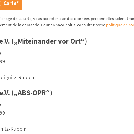
Carte*
affichage de la carte, vous acceptez que des données personnelles soient tr
aitement de la demande. Pour en savoir plus, consultez notre
politique de con
.V. („Miteinander vor Ort“)
n
/99
rignitz-Ruppin
e.V. („ABS-OPR“)
n
/99
gnitz-Ruppin