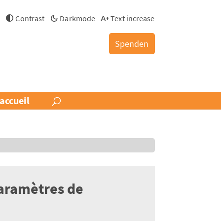
s
Contrast
Darkmode
Text increase
Spenden
accueil
paramètres de