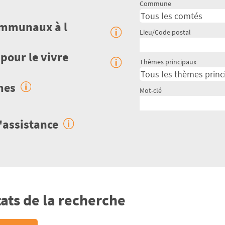
Commune
communaux à l
Lieu/Code postal
 pour le vivre
Thèmes principaux
mes
Mot-clé
d'assistance
ats de la recherche