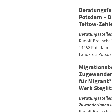
Beratungsfa
Potsdam – D
Teltow-Zehle
Beratungsstelle
Rudolf-Breitschei
14482 Potsdam
Landkreis Potsd
Migrationsb
Zugewandert
für Migrant
Werk Steglit
Beratungsstelle
Zuwanderinnen 
Rudolf-Breitschei