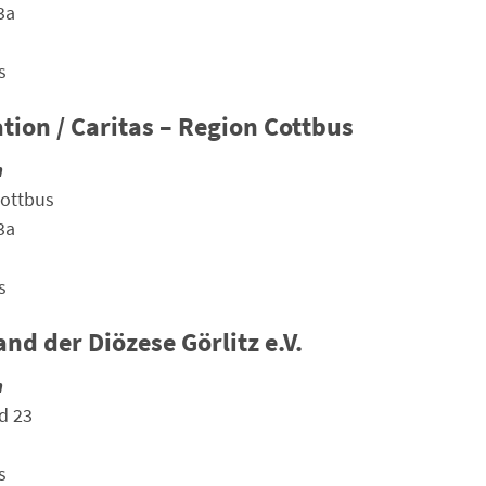
3a
s
ation / Caritas – Region Cottbus
n
Cottbus
3a
s
nd der Diözese Görlitz e.V.
n
d 23
s