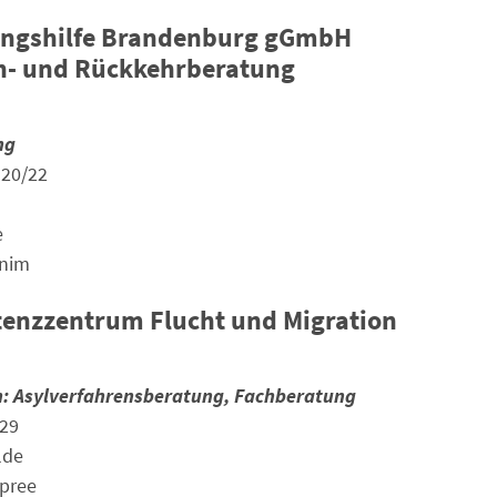
ingshilfe Brandenburg gGmbH
n- und Rückkehrberatung
ng
 20/22
e
rnim
nzzentrum Flucht und Migration
n: Asylverfahrensberatung, Fachberatung
 29
lde
pree