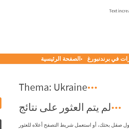
Text incre
ات في برندنبورغ
الصفحة الرئيسية
Thema: Ukraine
لم يتم العثور على نتائج
اول صقل بحثك، أو استعمل شريط التصفح أعلاه للعثور