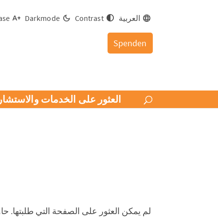
ase
Darkmode
Contrast
العربية
Spenden
مات والاستشارات في برندنبورغ
بحثك، أو استعمل شريط التصفح أعلاه للعثور