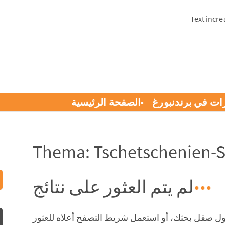
Text incre
ات في برندنبورغ
الصفحة الرئيسية
Thema: Tschetschenien-
لم يتم العثور على نتائج
اول صقل بحثك، أو استعمل شريط التصفح أعلاه للعثور