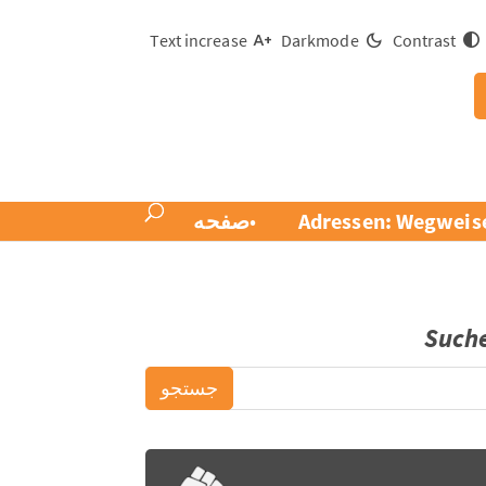
Text increase
Darkmode
Contrast
Adressen: Wegweise
صفحه
Such