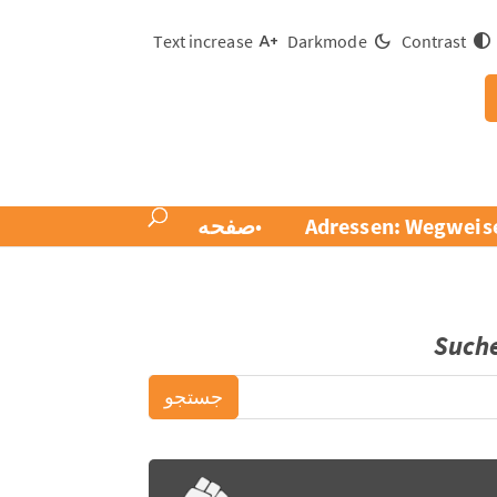
Text increase
Darkmode
Contrast
Adressen: Wegweise
صفحه
Such