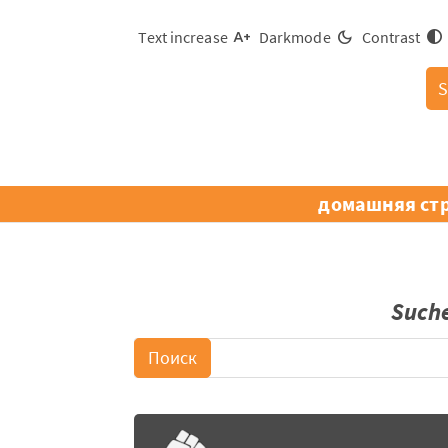
Text increase
Darkmode
Contrast
S
домашняя ст
Such