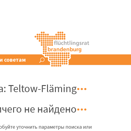
и советам
: Teltow-Fläming
чего не найдено
обуйте уточнить параметры поиска или