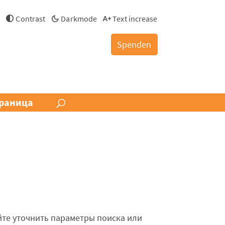
й
Contrast
Darkmode
Text increase
Spenden
раница
те уточнить параметры поиска или