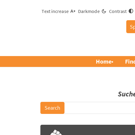
Text increase
Darkmode
Contrast
S
Home
Fin
Such