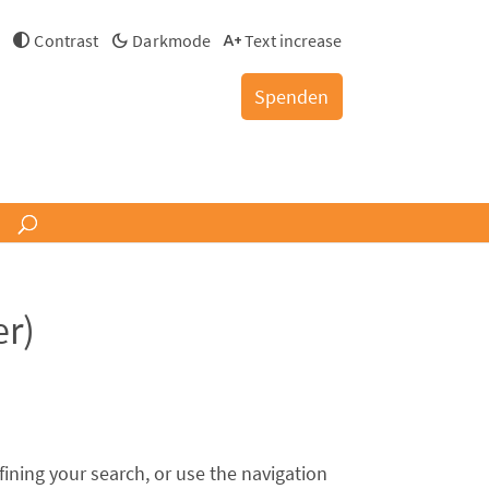
h
Contrast
Darkmode
Text increase
Spenden
r)
ining your search, or use the navigation