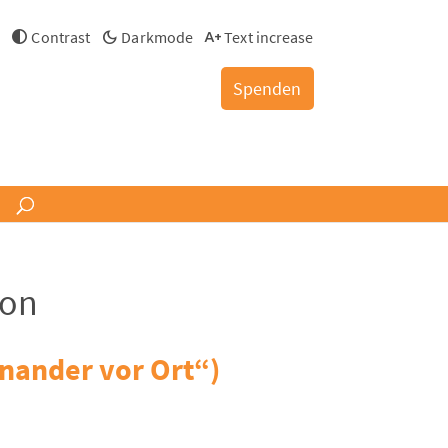
h
Contrast
Darkmode
Text increase
Spenden
ion
inander vor Ort“)