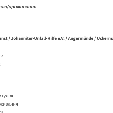
тла/проживання
nst / Johanniter-Unfall-Hilfe e.V. / Angermünde / Uckerm
de
k
итулок
оживання
та