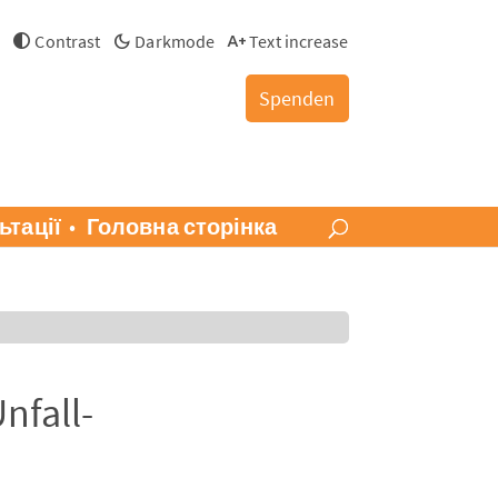
й
Contrast
Darkmode
Text increase
Spenden
ьтації
Головна сторінка
nfall-