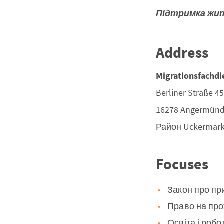
Підтримка жи
Address
Migrationsfachdie
Berliner Straße 45
16278
Angermün
Район
Uckermar
Focuses
Закон про пр
Право на пр
Освіта і робо