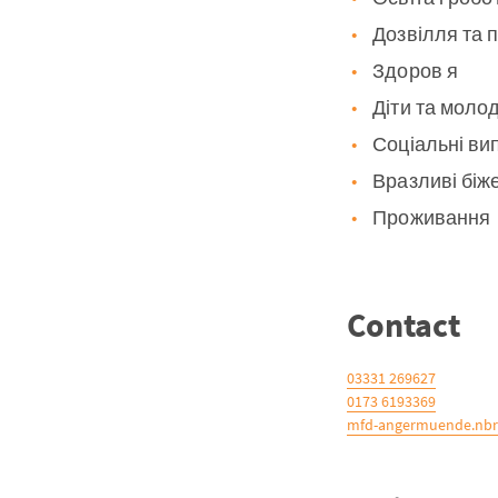
Дозвілля та 
Здоров я
Діти та моло
Соціальні ви
Вразливі біж
Проживання
Contact
03331 269627
0173 6193369
mfd-angermuende.nbr