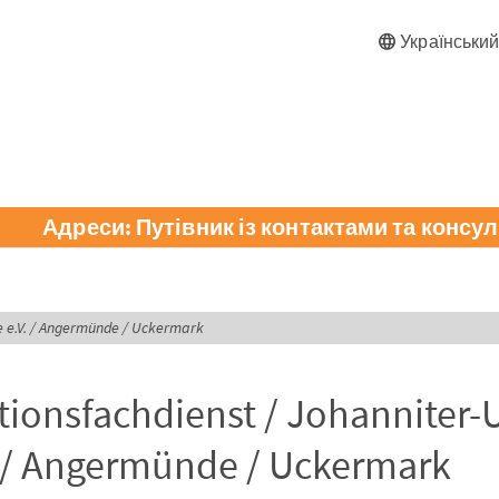
Українськи
Адреси: Путівник із контактами та консул
fe e.V. / Angermünde / Uckermark
tionsfachdienst / Johanniter-U
V. / Angermünde / Uckermark