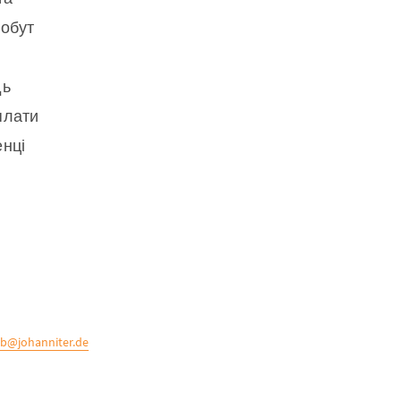
побут
дь
плати
енці
b@johanniter.de