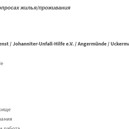
опросах жилья/проживания
nst / Johanniter-Unfall-Hilfe e.V. / Angermünde / Uckerm
de
жище
вания
и работа