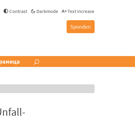
й
Contrast
Darkmode
Text increase
Spenden
раница
nfall-