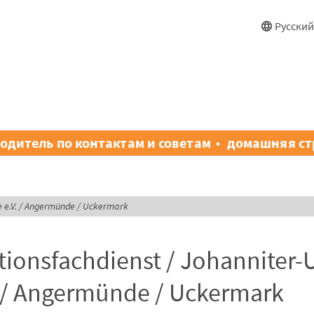
Русски
водитель по контактам и советам
домашняя ст
fe e.V. / Angermünde / Uckermark
tionsfachdienst / Johanniter-U
V. / Angermünde / Uckermark