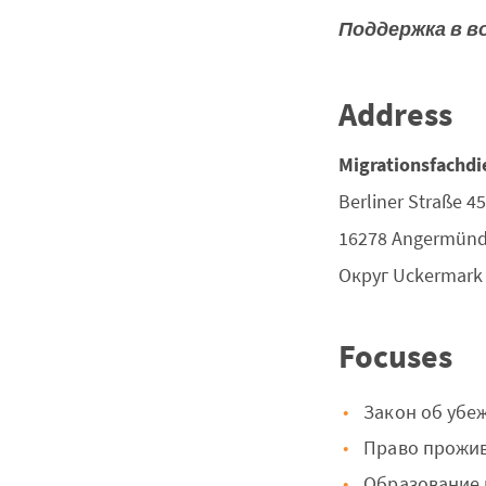
Поддержка в в
Address
Migrationsfachdie
Berliner Straße 45
16278
Angermün
Округ
Uckermark
Focuses
Закон об убе
Право прожи
Образование 