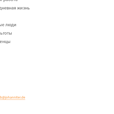
едневная жизнь
ые люди
ьготы
женцы
b@johanniter.de