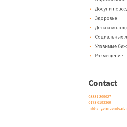
Досуг и повс
Здоровье
Дети и молод
Cоциальные л
Уязвимые бе
Размещение
Contact
03331 269627
0173 6193369
mfd-angermuende.nbr