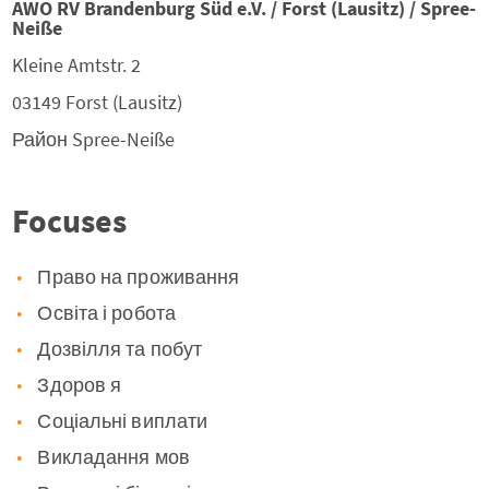
AWO RV Brandenburg Süd e.V. / Forst (Lausitz) / Spree-
Neiße
Kleine Amtstr. 2
03149
Forst (Lausitz)
Район
Spree-Neiße
Focuses
Право на проживання
Освіта і робота
Дозвілля та побут
Здоров я
Соціальні виплати
Викладання мов