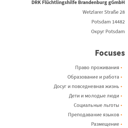
DRK Flüchtlingshilfe Brandenburg gGmbH
Wetzlarer Straße 28
Potsdam
14482
Округ
Potsdam
Focuses
Право проживания
Образование и работа
Досуг и повседневная жизнь
Дети и молодые люди
Cоциальные льготы
Преподавание языков
Размещение