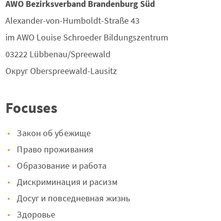
AWO Bezirksverband Brandenburg Süd
Alexander-von-Humboldt-Straße 43
im AWO Louise Schroeder Bildungszentrum
03222
Lübbenau/Spreewald
Округ
Oberspreewald-Lausitz
Focuses
Закон об убежище
Право проживания
Образование и работа
Дискриминация и расизм
Досуг и повседневная жизнь
Здоровье