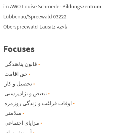
im AWO Louise Schroeder Bildungszentrum
Lübbenau/Spreewald
03222
ناحیه
Oberspreewald-Lausitz
Focuses
قانون پناهندگی
حق اقامت
تحصیل و کار
تبعیض و نژادپرستی
اوقات فراغت و زندگی روزمره
سلامتی
مزایای اجتماعی
آموزش زبان