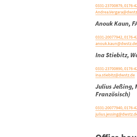
0331-23700879, 0176-
Andrea.Vergara@dwstz
Anouk Kaun, FA
0331-20077942, 0176-
anouk.kaun@dwstz.de
Ina Stiebitz, 
0331-23700890, 0176-
ina.stiebitz@dwstz.de
Julius Jeßing,
Französisch)
0331-20077940, 0176-
julius.jessing@dwstz.d