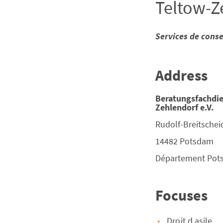
Teltow-Z
Services de conse
Address
Beratungsfachdie
Zehlendorf e.V.
Rudolf-Breitscheid
14482
Potsdam
Département
Pot
Focuses
Droit d asile