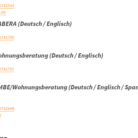
42742543
.de
BERA (Deutsch / Englisch)
42742700
Wohnungsberatung (Deutsch / Englisch)
42742797
 MBE/Wohnungsberatung (Deutsch / Englisch / Span
42742668
e