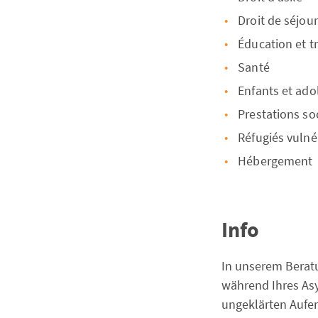
Droit de séjour
Éducation et tr
Santé
Enfants et ado
Prestations so
Réfugiés vulné
Hébergement
Info
In unserem Berat
während Ihres As
ungeklärten Aufen