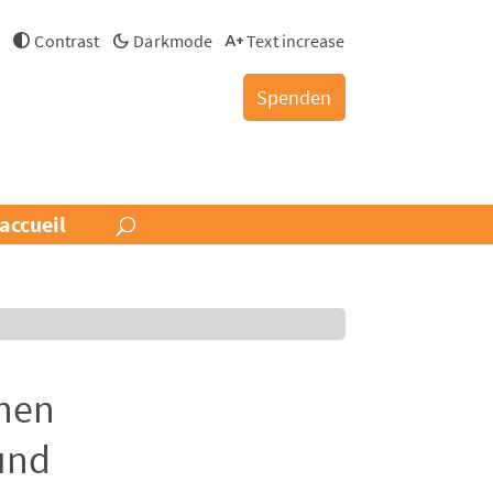
s
Contrast
Darkmode
Text increase
Spenden
accueil
nnen
und