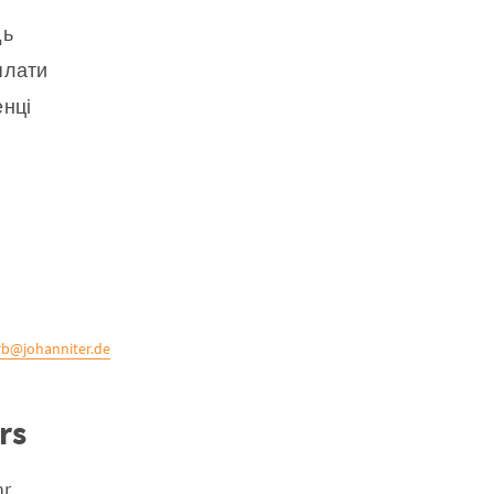
дь
плати
енці
b@johanniter.de
rs
hr