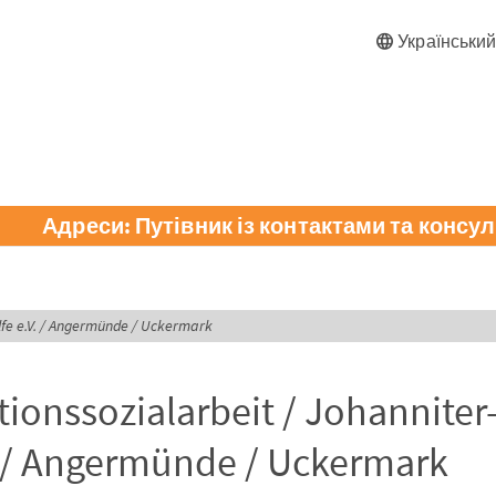
Українськи
Адреси: Путівник із контактами та консул
ilfe e.V. / Angermünde / Uckermark
tionssozialarbeit / Johanniter-
V. / Angermünde / Uckermark