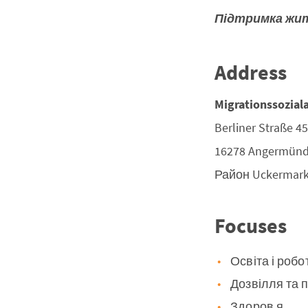
Підтримка жи
Address
Migrationssoziala
Berliner Straße 45
16278
Angermün
Район
Uckermar
Focuses
Освіта і робо
Дозвілля та 
Здоров я