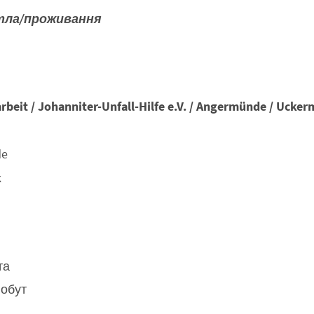
тла/проживання
rbeit / Johanniter-Unfall-Hilfe e.V. / Angermünde / Ucke
de
k
та
побут