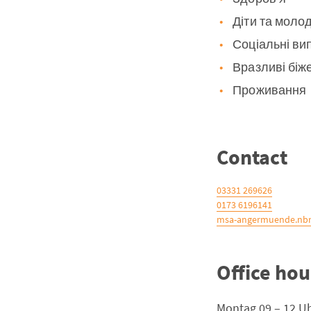
Діти та моло
Соціальні ви
Вразливі біж
Проживання
Contact
03331 269626
0173 6196141
msa-angermuende.nbr
Office hou
Montag 09 – 12 U